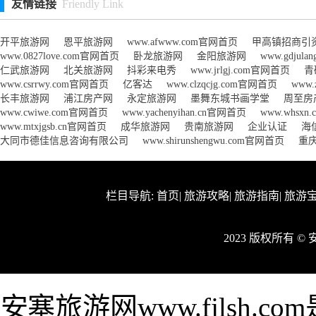
友情链接
Friendly Link
开平旅游网
恩平旅游网
www.afwww.com官网首页
甲高镇招商引
www.0827love.com官网首页
卧龙旅游网
金阳旅游网
www.gdjul
仁武旅游网
北关旅游网
抖彩来电秀
www.jrlgj.com官网首页
青
www.csrrwy.com官网首页
亿客达
www.clzqcjg.com官网首页
www.
长丰旅游网
浦江房产网
永定旅游网
墨舞东城书画学堂
周至房
www.cwiwe.com官网首页
www.yachenyihan.cn官网首页
www.whsx
www.mtxjgsb.cn官网首页
成华旅游网
贵南旅游网
企业认证
海
大同市德佳信息咨询有限公司
www.shirunshengwu.com官网首页
重
栏目导航:
首页
|
旅游攻略
|
旅游指南
|
旅游
2023 版权所有 
安塞旅游网www.fjlsh