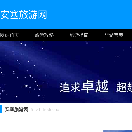
安塞旅游网
网站首页
旅游攻略
旅游指南
旅游宝典
安塞旅游网
Site Introduction