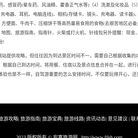
药、感冒药(晕车药、风油精、藿香正气水等)（4）洗漱及化妆品（5
、充电器、耳机、电脑连线)、相机(存储卡、镜头、充电器、读卡器)、
力、方便面、牛肉干、压缩饼干等高热量易食用的食物(去艰苦地区必备
纸、地图、旅游指南、指南针、火柴或打火机、针线包另外提醒：现金
!
多网站提供攻略，但往往因为到达景区时间不一，需要自己根据收集的
，根据自己到达时间，将用餐、住宿以及景点信息合并在一起，进行
体验也是不一样，自驾游重要的怎么安排时间，不仅要玩得开心，还
旅游攻略
|
旅游指南
|
旅游宝典
|
旅游线路
|
资讯动态
|
意见建议
|
联
2023 版权所有 © 安塞旅游网
http://www.fjlsh.com