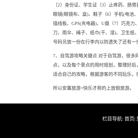
（2）身份证、学生证（3）止疼药、肠胃
眼镜(眼镜布、盒)、鞋子（6）手机(电池
插线板、GPS(充电器)、U盘（7）巧克
刀、雨伞、绳子、纸巾(干、湿)、卫生
号码叧放一份在行李内以防遗失了还有一份
7、自驾游攻略关键点 对于自驾游，很
点，以及每个景点的用时规划，整理好后
适合自己的攻略，根据游客的不同玩乐，
所以安塞旅游+快乐才称的上放假旅游。
栏目导航:
首页
|